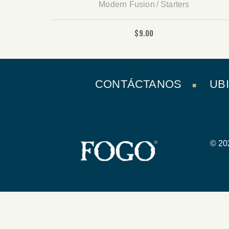
Modern Fusion
Starters
$
9.00
CONTÁCTANOS
UB
© 202