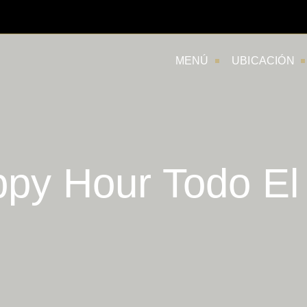
MENÚ
UBICACIÓN
py Hour Todo El