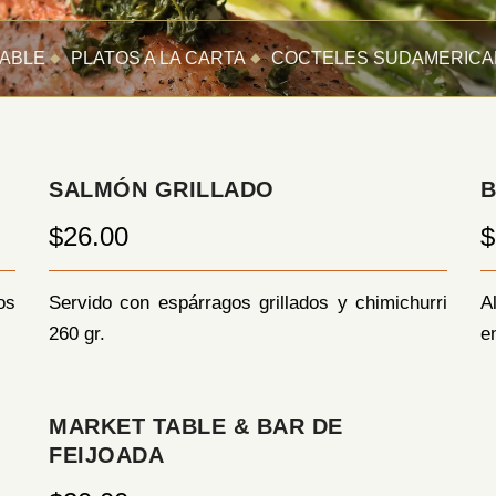
ABLE
PLATOS A LA CARTA
COCTELES SUDAMERIC
SALMÓN GRILLADO
B
$26.00
$
os
Servido con espárragos grillados y chimichurri
A
260 gr.
e
MARKET TABLE & BAR DE
FEIJOADA