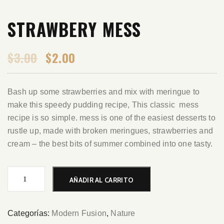
STRAWBERY MESS
Original
Current
$
3.00
$
2.00
price
price
was:
is:
$3.00.
$2.00.
Bash up some strawberries and mix with meringue to
make this speedy pudding recipe, This classic mess
recipe is so simple. mess is one of the easiest desserts to
rustle up, made with broken meringues, strawberries and
cream – the best bits of summer combined into one tasty.
Strawbery
AÑADIR AL CARRITO
Mess
cantidad
Categorías:
Modern Fusion
,
Nature