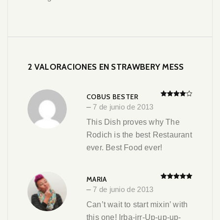
2 VALORACIONES EN
STRAWBERY MESS
COBUS BESTER
Valorado
–
7 de junio de 2013
en
4
de
5
This Dish proves why The
Rodich is the best Restaurant
ever. Best Food ever!
MARIA
Valorado en
–
7 de junio de 2013
5
de 5
Can’t wait to start mixin’ with
this one! Irba-irr-Up-up-up-