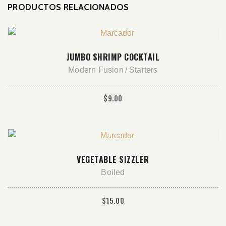
PRODUCTOS RELACIONADOS
AÑADIR AL CARRITO
JUMBO SHRIMP COCKTAIL
Modern Fusion
Starters
$
9.00
AÑADIR AL CARRITO
VEGETABLE SIZZLER
Boiled
$
15.00