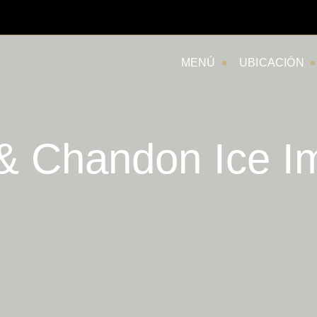
MENÚ
UBICACIÓN
& Chandon Ice Im