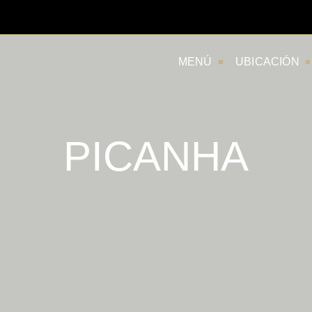
MENÚ
UBICACIÓN
PICANHA